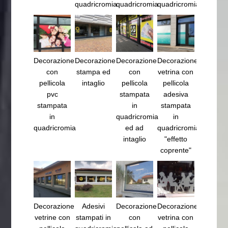
quadricromia
quadricromia
quadricromia
Decorazione
Decorazione
Decorazione
Decorazione
con
stampa ed
con
vetrina con
pellicola
intaglio
pellicola
pellicola
pvc
stampata
adesiva
stampata
in
stampata
in
quadricromia
in
quadricromia
ed ad
quadricromia
intaglio
"effetto
coprente"
Decorazione
Adesivi
Decorazione
Decorazione
vetrine con
stampati in
con
vetrina con