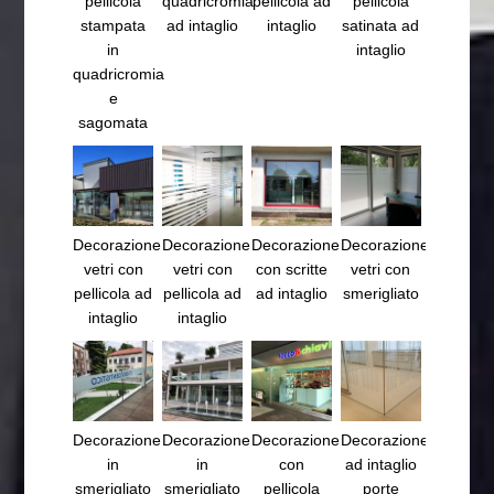
pellicola
quadricromia
pellicola ad
pellicola
stampata
ad intaglio
intaglio
satinata ad
in
intaglio
quadricromia
e
sagomata
Decorazione
Decorazione
Decorazione
Decorazione
vetri con
vetri con
con scritte
vetri con
pellicola ad
pellicola ad
ad intaglio
smerigliato
intaglio
intaglio
Decorazione
Decorazione
Decorazione
Decorazione
in
in
con
ad intaglio
smerigliato
smerigliato
pellicola
porte