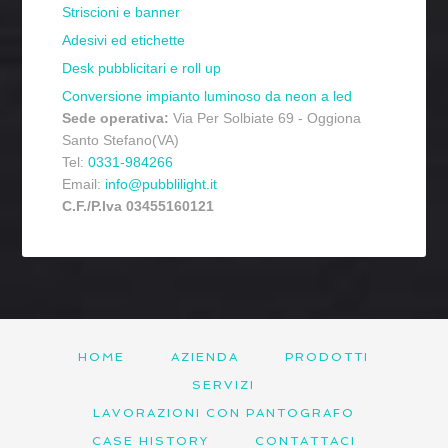
Striscioni e banner
Adesivi ed etichette
Desk pubblicitari e roll up
Conversione impianto luminoso da neon a led
Sede operativa:
Via Per Solbiate 69 - Oggiona
Santo Stefano(VA)
Tel:
0331-984266
Email:
info@pubblilight.it
C.F./P.Iva 03455160121
HOME
AZIENDA
PRODOTTI
SERVIZI
LAVORAZIONI CON PANTOGRAFO
CASE HISTORY
CONTATTACI