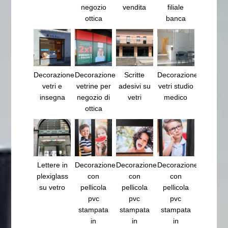
negozio
vendita
filiale
ottica
banca
Decorazione
Decorazione
Scritte
Decorazione
vetri e
vetrine per
adesivi su
vetri studio
insegna
negozio di
vetri
medico
ottica
Lettere in
Decorazione
Decorazione
Decorazione
plexiglass
con
con
con
su vetro
pellicola
pellicola
pellicola
pvc
pvc
pvc
stampata
stampata
stampata
in
in
in