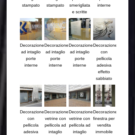
stampato
stampato
smerigliata
interne
e scritte
Decorazione
Decorazione
Decorazione
Decorazione
ad intaglio
ad intaglio
ad intaglio
con
porte
porte
porte
pellicola
interne
interne
interne
adesiva
effetto
sabbiato
Decorazione
Decorazione
Decorazione
Decorazione
con
vetrine con
vetrine con
finestra per
pellicola
pellicola ad
pellicola ad
vendita
adesiva
intaglio
intaglio
immobile